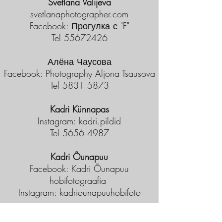
Svetlana Valijeva
svetlanaphotographer.com
Facebook: Прогулка с "F"
Tel
55672426
Алёна Чаусова
Facebook: Photography Aljona Tsausova
Tel
5831 5873
Kadri Künnapas
Instagram: kadri.pildid
Tel
5656 4987
Kadri Õunapuu
Facebook: Kadri Õunapuu
hobifotograafia
Instagram: kadriounapuuhobifoto
Annemari Vainu