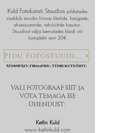
Kuld Fotokunsti Stuudios
pildistades
sisaldub stuudio hinnas kleitide, kangaste,
aks
essuaaride, rekvi
s
iitide kasutus.
Stuudiost välja laenutades kleidi või
komplekti rent
- 20€
Pidu Fotostuudios
Sünnipäev, firmapidu, tüdrukuteõhtu
VALI FOTOGRAAF SIIT ja
VÕTA TEMAGA ISE
ÜHENDUST:
Ketlin Kuld
www.ketlinkuld.com