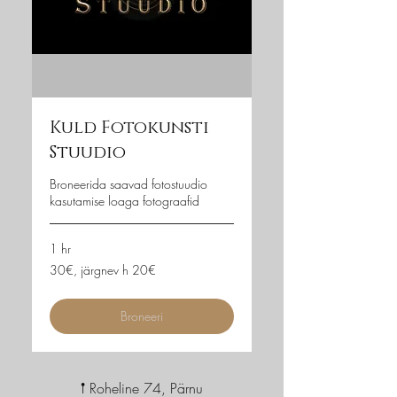
Kuld Fotokunsti
Stuudio
Broneerida saavad fotostuudio
kasutamise loaga fotograafid
1 hr
30€,
30€, järgnev h 20€
järgnev
h
20€
Broneeri
𖡡 Roheline 74, Pärnu